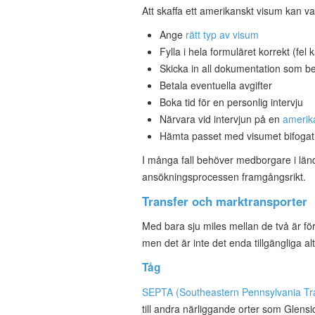
Att skaffa ett amerikanskt visum kan v
Ange
rätt typ av visum
Fylla i hela formuläret korrekt (fel k
Skicka in all dokumentation som b
Betala eventuella avgifter
Boka tid för en personlig intervju
Närvara vid intervjun på en
amerik
Hämta passet med visumet bifogat
I många fall behöver medborgare i länd
ansökningsprocessen framgångsrikt.
Transfer och marktransporter
Med bara sju miles mellan de två är för
men det är inte det enda tillgängliga alt
Tåg
SEPTA (Southeastern Pennsylvania Tra
till andra närliggande orter som Glens