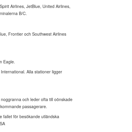
irit Airlines, JetBlue, United Airlines,
rminalerna B/C.
ue, Frontier och Southwest Airlines
n Eagle.
nternational. Alla stationer ligger
noggranna och leder ofta till oönskade
 inkommande passagerare.
 fallet för besökande utländska
USA