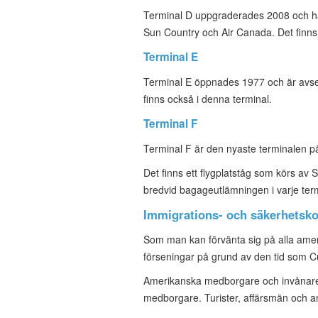
Terminal D uppgraderades 2008 och har en
Sun Country och Air Canada. Det finns 
Terminal E
Terminal E öppnades 1977 och är avsed
finns också i denna terminal.
Terminal F
Terminal F är den nyaste terminalen p
Det finns ett flygplatståg som körs av 
bredvid bagageutlämningen i varje termi
Immigrations- och säkerhetsko
Som man kan förvänta sig på alla amer
förseningar på grund av den tid som 
Amerikanska medborgare och invånare b
medborgare. Turister, affärsmän och an