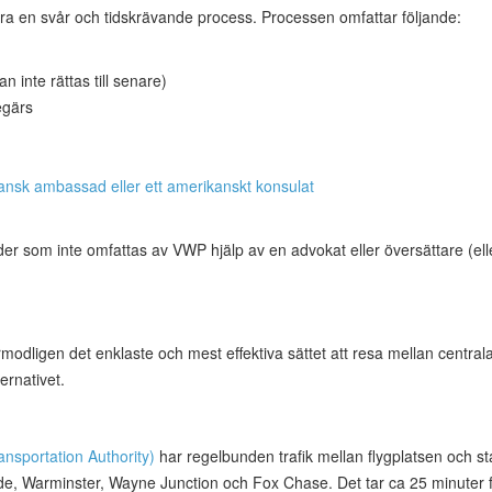
ara en svår och tidskrävande process. Processen omfattar följande:
an inte rättas till senare)
egärs
ansk ambassad eller ett amerikanskt konsulat
er som inte omfattas av VWP hjälp av en advokat eller översättare (elle
modligen det enklaste och mest effektiva sättet att resa mellan central
ernativet.
nsportation Authority)
har regelbunden trafik mellan flygplatsen och s
ide, Warminster, Wayne Junction och Fox Chase. Det tar ca 25 minuter fr