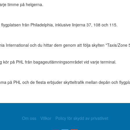
arje timme på helgerna.
l flygplatsen från Philadelphia, inklusive linjerna 37, 108 och 115.
phia International och du hittar dem genom att följa skylten "Taxis/Zon
g kör på PHL från bagageutlämningsområdet vid varje terminal.
mma på PHL och de flesta erbjuder skytteltrafik mellan depån och flygpl
Om oss
Villkor
Policy för skydd av privatlivet