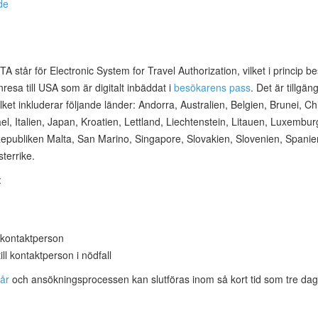
de
TA står för Electronic System for Travel Authorization, vilket i princip be
resa till USA som är digitalt inbäddat i
besökarens pass
. Det är tillgä
vilket inkluderar följande länder: Andorra, Australien, Belgien, Brunei, C
rael, Italien, Japan, Kroatien, Lettland, Liechtenstein, Litauen, Luxem
epubliken Malta, San Marino, Singapore, Slovakien, Slovenien, Spanien
terrike.
:
 kontaktperson
l kontaktperson i nödfall
 år
och ansökningsprocessen kan slutföras inom så kort tid som tre dag