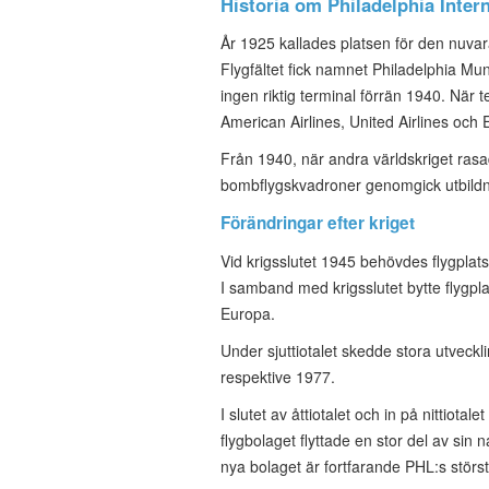
Historia om Philadelphia Intern
År 1925 kallades platsen för den nuvar
Flygfältet fick namnet Philadelphia Mu
ingen riktig terminal förrän 1940. När t
American Airlines, United Airlines och 
Från 1940, när andra världskriget rasa
bombflygskvadroner genomgick utbildni
Förändringar efter kriget
Vid krigsslutet 1945 behövdes flygplats
I samband med krigsslutet bytte flygpla
Europa.
Under sjuttiotalet skedde stora utvec
respektive 1977.
I slutet av åttiotalet och in på nittiot
flygbolaget flyttade en stor del av si
nya bolaget är fortfarande PHL:s stör