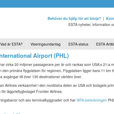
Behöver du hjälp för att börja?
|
Kont
ESTA nyheter, information oc
Vad är ESTA?
Viseringsundantag
ESTA-status
ESTA Artik
International Airport (PHL)
har cirka 20 miljoner passagerare per år och rankas som USA:s 21:a mes
h den primära flygplatsen för regionen. Flygplatsen ligger bara 11 km f
a avgångar till över 130 destinationer världen över.
rican Airlines verksamhet i den nordöstra delen av USA och bolagets pri
för lågprisflygbolaget Frontier Airlines.
andningsbanor och sex terminalbyggnader och har
IATA-beteckningen
PHL 