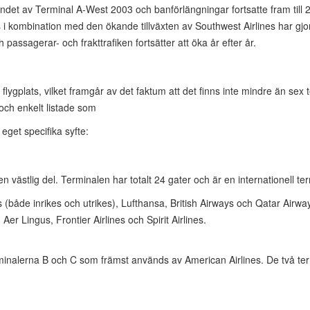
andet av Terminal A-West 2003 och banförlängningar fortsatte fram till
es i kombination med den ökande tillväxten av Southwest Airlines har gjo
assagerar- och frakttrafiken fortsätter att öka år efter år.
n flygplats, vilket framgår av det faktum att det finns inte mindre än se
 och enkelt listade som
 eget specifika syfte:
n västlig del. Terminalen har totalt 24 gater och är en internationell term
 (både inrikes och utrikes), Lufthansa, British Airways och Qatar Airwa
Aer Lingus, Frontier Airlines och Spirit Airlines.
rminalerna B och C som främst används av American Airlines. De två ter