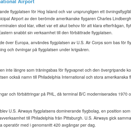
ational Airport
ande flygplatsen för Hog Island och var ursprungligen ett övningsflygfä
nicipal Airport av den berömde amerikanske flygaren Charles Lindbergh
erminalen stod klar, vilket var ett akut behov för att klara efterfrågan, 
Eastern snabbt sin verksamhet till den förbättrade flygplatsen.
de över Europa, användes flygplatsen av U.S. Air Corps som bas för flyg
ng och övningar på flygplatsen under krigsåren.
en inte längre som träningsbas för flygvapnet och den övergripande kontr
tsen också namn till Philadelphia International och stora amerikanska fly
klingar och förbättringar på PHL, då terminal B/C moderniserades 1970
alet blev U.S. Airways flygplatsens dominerande flygbolag, en position som
n navverksamhet till Philadelphia från Pittsburgh. U.S. Airways gick sa
sta operatör med i genomsnitt 420 avgångar per dag.