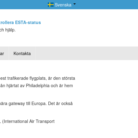
Svenska
rollera ESTA-status
h hjälp.
lar
Kontakta
t trafikerade flygplats, är den största
rån hjärtat av Philadelphia och är hem
mära gateway till Europa. Det är också
(International Air Transport