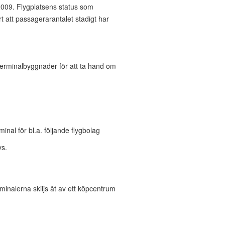
 2009. Flygplatsens status som
rt att passagerarantalet stadigt har
x terminalbyggnader för att ta hand om
inal för bl.a. följande flygbolag
ys.
minalerna skiljs åt av ett köpcentrum