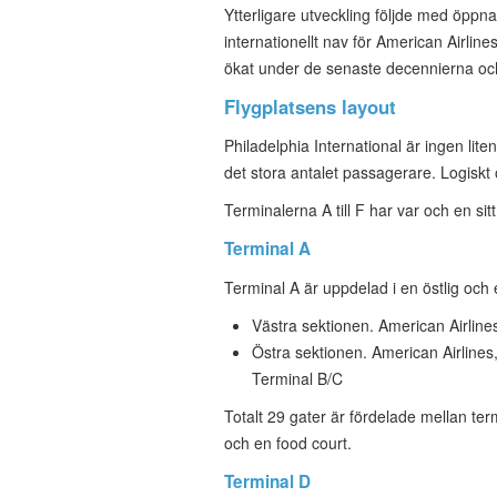
Ytterligare utveckling följde med öppn
internationellt nav för American Airlin
ökat under de senaste decennierna och p
Flygplatsens layout
Philadelphia International är ingen lite
det stora antalet passagerare. Logiskt
Terminalerna A till F har var och en sitt
Terminal A
Terminal A är uppdelad i en östlig och e
Västra sektionen. American Airlines
Östra sektionen. American Airlines, 
Terminal B/C
Totalt 29 gater är fördelade mellan te
och en food court.
Terminal D