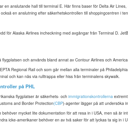
 anslutande hall till terminal E. Här finns baser för Delta Air Lines, Sp
också en anslutning efter säkerhetskontrollen till shoppingcentren i te
d för Alaska Airlines incheckning med avgångar från Terminal D. JetBl
å flygplatsen och används bland annat av Contour Airlines och America
SEPTA Regional Rail och som går mellan alla terminaler på Philadelphia I
nal och kan nås via rulltrappa eller hiss från terminalens skywalk.
ntroller på PHL
ikanska flygplatser är säkerhets- och
immigrationskontrollerna
extremt 
Customs and Border Protection
(CBP
)-agenter lägger på att undersöka
ehöver mycket lite dokumentation för att resa in i USA, men så är inte
dra icke-amerikaner behöver en av två saker för att lyckas ta sig in i 