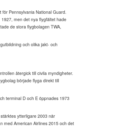
lt för Pennsylvania National Guard.
 1927, men det nya flygfältet hade
flyttade de stora flygbolagen TWA,
utbildning och olika jakt- och
ollen återgick till civila myndigheter.
gbolag började flyga direkt till
 och terminal D och E öppnades 1973
 stärktes ytterligare 2003 när
mman med American Airlines 2015 och det