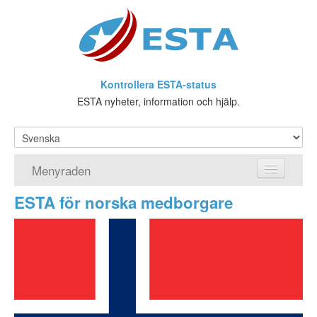
Kontrollera ESTA-status
ESTA nyheter, information och hjälp.
Menyraden
ESTA för norska medborgare
Hemsida
ESTA Ansökan
Vad är ESTA?
Viseringsundantag