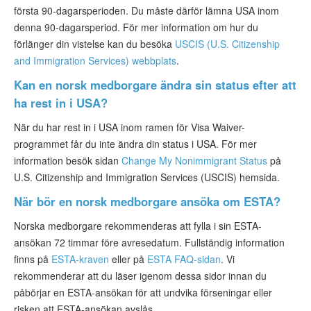
första 90-dagarsperioden. Du måste därför lämna USA inom
denna 90-dagarsperiod. För mer information om hur du
förlänger din vistelse kan du besöka
USCIS (U.S. Citizenship
and Immigration Services) webbplats
.
Kan en norsk medborgare ändra sin status efter att
ha rest in i USA?
När du har rest in i USA inom ramen för Visa Waiver-
programmet får du inte ändra din status i USA. För mer
information besök sidan
Change My Nonimmigrant Status
på
U.S. Citizenship and Immigration Services (USCIS) hemsida.
När bör en norsk medborgare ansöka om ESTA?
Norska medborgare rekommenderas att fylla i sin ESTA-
ansökan 72 timmar före avresedatum. Fullständig information
finns på
ESTA-kraven
eller på
ESTA FAQ-sidan
. Vi
rekommenderar att du läser igenom dessa sidor innan du
påbörjar en ESTA-ansökan för att undvika förseningar eller
risken att ESTA-ansökan avslås.