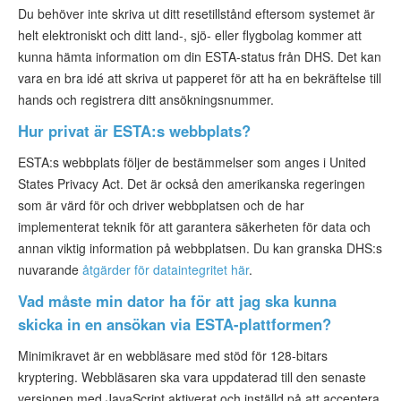
Du behöver inte skriva ut ditt resetillstånd eftersom systemet är
helt elektroniskt och ditt land-, sjö- eller flygbolag kommer att
kunna hämta information om din ESTA-status från DHS. Det kan
vara en bra idé att skriva ut papperet för att ha en bekräftelse till
hands och registrera ditt ansökningsnummer.
Hur privat är ESTA:s webbplats?
ESTA:s webbplats följer de bestämmelser som anges i United
States Privacy Act. Det är också den amerikanska regeringen
som är värd för och driver webbplatsen och de har
implementerat teknik för att garantera säkerheten för data och
annan viktig information på webbplatsen. Du kan granska DHS:s
nuvarande
åtgärder för dataintegritet här
.
Vad måste min dator ha för att jag ska kunna
skicka in en ansökan via ESTA-plattformen?
Minimikravet är en webbläsare med stöd för 128-bitars
kryptering. Webbläsaren ska vara uppdaterad till den senaste
versionen med JavaScript aktiverat och inställd på att acceptera