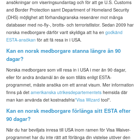
ansökningar om viseringsundantag och för att ge U.S. Customs
and Border Protection samt Department of Homeland Security
(DHS) möjlighet att förhandsgranska resenärer mot många
databaser med no-fly-, brotts- och terroristlistor. Sedan 2009 har
norska medborgare därför varit skyldiga att ha en
godkänd
ESTA-ansökan
för att få resa in i USA.
Kan en norsk medborgare stanna längre än 90
dagar?
Norska medborgare som vill resa in i USA i mer än 90 dagar,
eller för andra ändamål än de som tillåts enligt ESTA-
programmet, måste ansöka om ett annat visum. Mer information
finns på det
amerikanska utrikesdepartementets
hemsida där
man kan använda det kostnadsfria
"Visa Wizard
tool".
Kan en norsk medborgare förlänga sitt ESTA efter
90 dagar?
När du har beviljats inresa till USA inom ramen för Visa Waiver-
programmet har du inte rätt att förlänga din vistelse utöver den