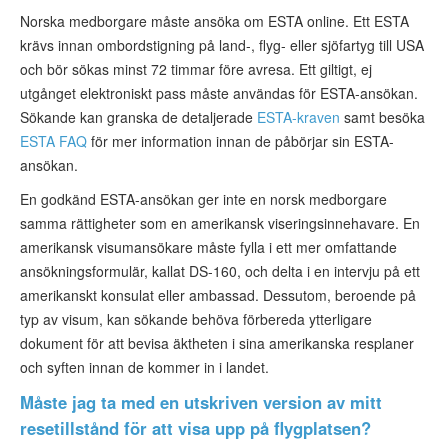
Norska medborgare måste ansöka om ESTA online. Ett ESTA
krävs innan ombordstigning på land-, flyg- eller sjöfartyg till USA
och bör sökas minst 72 timmar före avresa. Ett giltigt, ej
utgånget elektroniskt pass måste användas för ESTA-ansökan.
Sökande kan granska de detaljerade
ESTA-kraven
samt besöka
ESTA FAQ
för mer information innan de påbörjar sin ESTA-
ansökan.
En godkänd ESTA-ansökan ger inte en norsk medborgare
samma rättigheter som en amerikansk viseringsinnehavare. En
amerikansk visumansökare måste fylla i ett mer omfattande
ansökningsformulär, kallat DS-160, och delta i en intervju på ett
amerikanskt konsulat eller ambassad. Dessutom, beroende på
typ av visum, kan sökande behöva förbereda ytterligare
dokument för att bevisa äktheten i sina amerikanska resplaner
och syften innan de kommer in i landet.
Måste jag ta med en utskriven version av mitt
resetillstånd för att visa upp på flygplatsen?