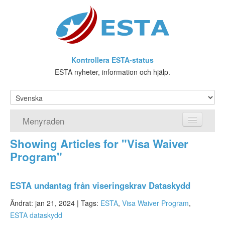
Kontrollera ESTA-status
ESTA nyheter, information och hjälp.
Menyraden
Showing Articles for "Visa Waiver
Hemsida
Program"
ESTA Ansökan
ESTA undantag från viseringskrav Dataskydd
Vad är ESTA?
Ändrat: jan 21, 2024 |
Tags:
ESTA
,
Visa Waiver Program
,
Viseringsundantag
ESTA dataskydd