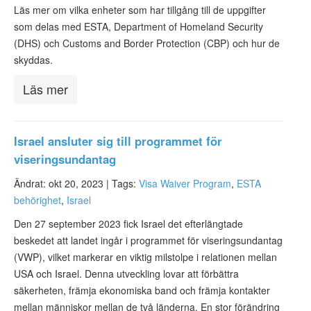
ESTA-status
Läs mer om vilka enheter som har tillgång till de uppgifter
som delas med ESTA, Department of Homeland Security
ESTA Artiklar
(DHS) och Customs and Border Protection (CBP) och hur de
skyddas.
Kontakta
Läs mer
Israel ansluter sig till programmet för
viseringsundantag
Ändrat: okt 20, 2023 |
Tags:
Visa Waiver Program
,
ESTA
behörighet
,
Israel
Den 27 september 2023 fick Israel det efterlängtade
beskedet att landet ingår i programmet för viseringsundantag
(VWP), vilket markerar en viktig milstolpe i relationen mellan
USA och Israel. Denna utveckling lovar att förbättra
säkerheten, främja ekonomiska band och främja kontakter
mellan människor mellan de två länderna. En stor förändring