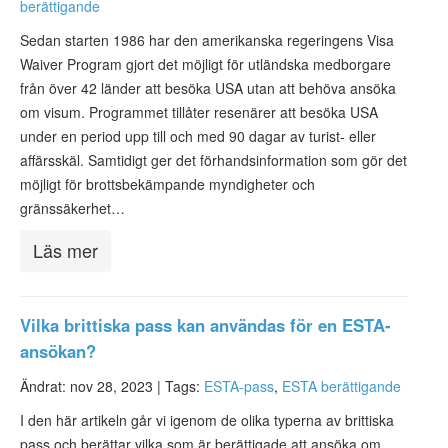
berättigande
ESTA-status
Sedan starten 1986 har den amerikanska regeringens Visa
ESTA Artiklar
Waiver Program gjort det möjligt för utländska medborgare
från över 42 länder att besöka USA utan att behöva ansöka
Kontakta
om visum. Programmet tillåter resenärer att besöka USA
under en period upp till och med 90 dagar av turist- eller
affärsskäl. Samtidigt ger det förhandsinformation som gör det
möjligt för brottsbekämpande myndigheter och
gränssäkerhet…
Läs mer
Vilka brittiska pass kan användas för en ESTA-
ansökan?
Ändrat: nov 28, 2023 |
Tags:
ESTA-pass
,
ESTA berättigande
I den här artikeln går vi igenom de olika typerna av brittiska
pass och berättar vilka som är berättigade att ansöka om