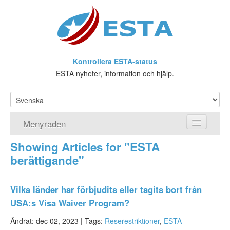
Kontrollera ESTA-status
ESTA nyheter, information och hjälp.
Menyraden
Showing Articles for "ESTA
Hemsida
berättigande"
ESTA Ansökan
Vilka länder har förbjudits eller tagits bort från
Vad är ESTA?
USA:s Visa Waiver Program?
Viseringsundantag
Ändrat: dec 02, 2023 |
Tags:
Reserestriktioner
,
ESTA