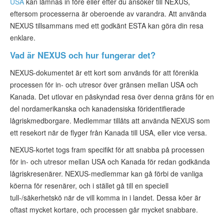
USA
kan lämnas in före eller efter du ansöker till NEXUS,
ESTA-status
eftersom processerna är oberoende av varandra. Att använda
NEXUS tillsammans med ett godkänt ESTA kan göra din resa
ESTA Artiklar
enklare.
Kontakta
Vad är NEXUS och hur fungerar det?
NEXUS-dokumentet är ett kort som används för att förenkla
processen för in- och utresor över gränsen mellan USA och
Kanada. Det utlovar en påskyndad resa över denna gräns för en
del nordamerikanska och kanadensiska föridentifierade
lågriskmedborgare. Medlemmar tillåts att använda NEXUS som
ett resekort när de flyger från Kanada till USA, eller vice versa.
NEXUS-kortet togs fram specifikt för att snabba på processen
för in- och utresor mellan USA och Kanada för redan godkända
lågriskresenärer. NEXUS-medlemmar kan gå förbi de vanliga
köerna för resenärer, och i stället gå till en speciell
tull-/säkerhetskö när de vill komma in i landet. Dessa köer är
oftast mycket kortare, och processen går mycket snabbare.