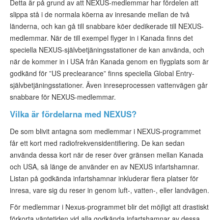
Detta är på grund av att NEXUS-medlemmar har fördelen att
slippa stå i de normala köerna av inresande mellan de två
länderna, och kan gå till snabbare köer dedikerade till NEXUS-
medlemmar. När de till exempel flyger in i Kanada finns det
speciella NEXUS-självbetjäningsstationer de kan använda, och
när de kommer in i USA från Kanada genom en flygplats som är
godkänd för ”US preclearance” finns speciella Global Entry-
självbetjäningsstationer. Även inreseprocessen vattenvägen går
snabbare för NEXUS-medlemmar.
Vilka är fördelarna med NEXUS?
De som blivit antagna som medlemmar i NEXUS-programmet
får ett kort med radiofrekvensidentifiering. De kan sedan
använda dessa kort när de reser över gränsen mellan Kanada
och USA, så länge de använder en av NEXUS infartshamnar.
Listan på godkända infartshamnar inkluderar flera platser för
inresa, vare sig du reser in genom luft-, vatten-, eller landvägen.
För medlemmar i Nexus-programmet blir det möjligt att drastiskt
förkorta väntetiden vid alla godkända infartshamnar av dessa