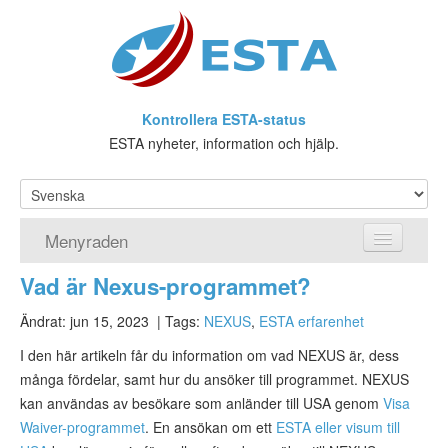
Kontrollera ESTA-status
ESTA nyheter, information och hjälp.
Menyraden
Vad är Nexus-programmet?
Hemsida
Ändrat: jun 15, 2023
| Tags:
NEXUS
,
ESTA erfarenhet
ESTA Ansökan
I den här artikeln får du information om vad NEXUS är, dess
Vad är ESTA?
många fördelar, samt hur du ansöker till programmet. NEXUS
kan användas av besökare som anländer till USA genom
Visa
Viseringsundantag
Waiver-programmet
. En ansökan om ett
ESTA eller visum till