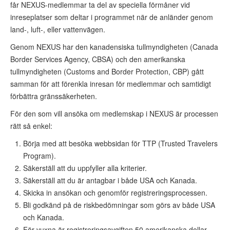
får NEXUS-medlemmar ta del av speciella förmåner vid
inreseplatser som deltar i programmet när de anländer genom
land-, luft-, eller vattenvägen.
Genom NEXUS har den kanadensiska tullmyndigheten (Canada
Border Services Agency, CBSA) och den amerikanska
tullmyndigheten (Customs and Border Protection, CBP) gått
samman för att förenkla inresan för medlemmar och samtidigt
förbättra gränssäkerheten.
För den som vill ansöka om medlemskap i NEXUS är processen
rätt så enkel:
Börja med att besöka webbsidan för TTP (Trusted Travelers
Program).
Säkerställ att du uppfyller alla kriterier.
Säkerställ att du är antagbar i både USA och Kanada.
Skicka in ansökan och genomför registreringsprocessen.
Bli godkänd på de riskbedömningar som görs av både USA
och Kanada.
För vuxna är registreringsavgiften 50 amerikanska dollar,