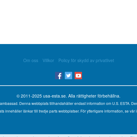
Om oss
Villkor
Policy för skydd av privatlivet
© 2011-2025
usa-esta.se
. Alla rättigheter förbehållna.
ler ambassad. Denna webbplats tillhandahåller endast information om U.S. ESTA. Den
innehåller länkar till tredje parts webbplatser. För ytterligare information, se vår i