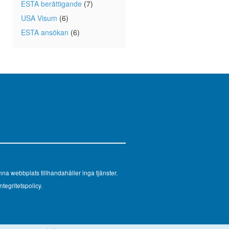
ESTA berättigande
(7)
USA Visum
(6)
ESTA ansökan
(6)
na webbplats tillhandahåller inga tjänster.
ntegritetspolicy.