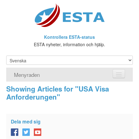
Kontrollera ESTA-status
ESTA nyheter, information och hjälp.
Menyraden
Showing Articles for "USA Visa
Hemsida
Anforderungen"
ESTA Ansökan
Vad är ESTA?
Dela med sig
Viseringsundantag