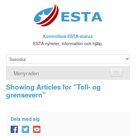
Kontrollera ESTA-status
ESTA nyheter, information och hjälp.
Menyraden
Showing Articles for "Toll- og
Hemsida
grensevern"
ESTA Ansökan
Vad är ESTA?
Dela med sig
Viseringsundantag