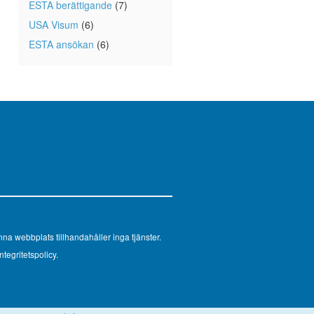
ESTA berättigande
(7)
USA Visum
(6)
ESTA ansökan
(6)
na webbplats tillhandahåller inga tjänster.
ntegritetspolicy.