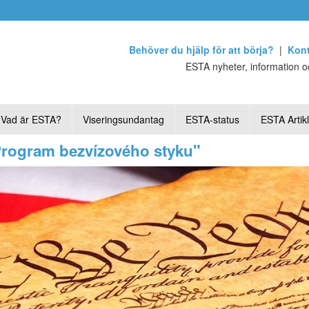
Behöver du hjälp för att börja?
|
Kont
ESTA nyheter, information oc
Vad är ESTA?
Viseringsundantag
ESTA-status
ESTA Artik
"Program bezvízového styku"