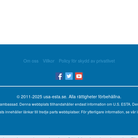
Om oss
Villkor
Policy för skydd av privatlivet
© 2011-2025
usa-esta.se
. Alla rättigheter förbehållna.
ler ambassad. Denna webbplats tillhandahåller endast information om U.S. ESTA. Den
innehåller länkar till tredje parts webbplatser. För ytterligare information, se vår i