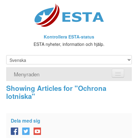
Kontrollera ESTA-status
ESTA nyheter, information och hjälp.
Menyraden
Showing Articles for "Ochrona
Hemsida
lotniska"
ESTA Ansökan
Vad är ESTA?
Dela med sig
Viseringsundantag