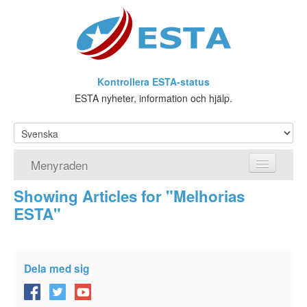
Kontrollera ESTA-status
ESTA nyheter, information och hjälp.
Menyraden
Showing Articles for "Melhorias
Hemsida
ESTA"
ESTA Ansökan
Vad är ESTA?
Dela med sig
Viseringsundantag