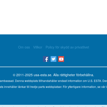
Om oss
Villkor
Policy för skydd av privatlivet
© 2011-2025
usa-esta.se
. Alla rättigheter förbehållna.
ler ambassad. Denna webbplats tillhandahåller endast information om U.S. ESTA. Den
innehåller länkar till tredje parts webbplatser. För ytterligare information, se vår i