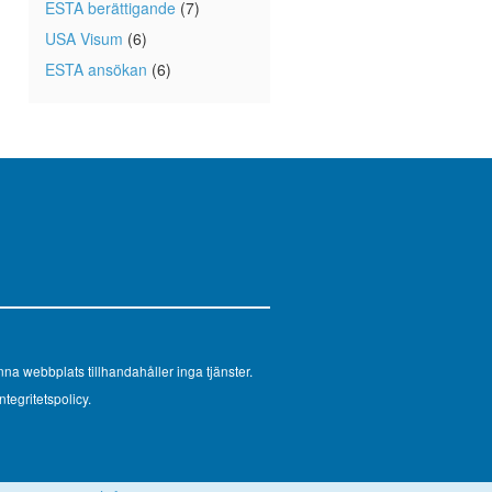
ESTA berättigande
(7)
USA Visum
(6)
ESTA ansökan
(6)
na webbplats tillhandahåller inga tjänster.
ntegritetspolicy.