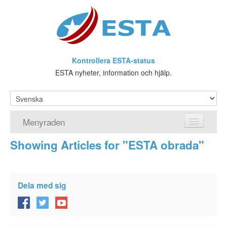
Kontrollera ESTA-status
ESTA nyheter, information och hjälp.
Menyraden
Showing Articles for "ESTA obrada"
Hemsida
ESTA Ansökan
Dela med sig
Vad är ESTA?
Viseringsundantag