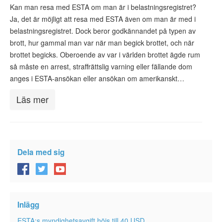
ESTA-status
Kan man resa med ESTA om man är i belastningsregistret?
Ja, det är möjligt att resa med ESTA även om man är med i
ESTA Artiklar
belastningsregistret. Dock beror godkännandet på typen av
brott, hur gammal man var när man begick brottet, och när
Kontakta
brottet begicks. Oberoende av var i världen brottet ägde rum
så måste en arrest, straffrättslig varning eller fällande dom
anges i ESTA-ansökan eller ansökan om amerikanskt…
Läs mer
Dela med sig
Inlägg
ESTA:s myndighetsavgift höjs till 40 USD