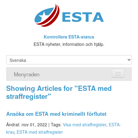
Kontrollera ESTA-status
ESTA nyheter, information och hjälp.
Menyraden
Showing Articles for "ESTA med
Hemsida
straffregister"
ESTA Ansökan
Ansöka om ESTA med kriminellt förflutet
Vad är ESTA?
Ändrat: nov 01, 2022 |
Tags:
Visa med straffregister
,
ESTA-
Viseringsundantag
krav
,
ESTA med straffregister