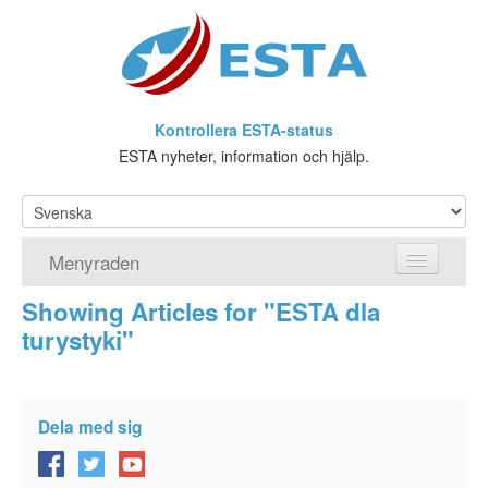
Kontrollera ESTA-status
ESTA nyheter, information och hjälp.
Menyraden
Showing Articles for "ESTA dla
Hemsida
turystyki"
ESTA Ansökan
Vad är ESTA?
Dela med sig
Viseringsundantag