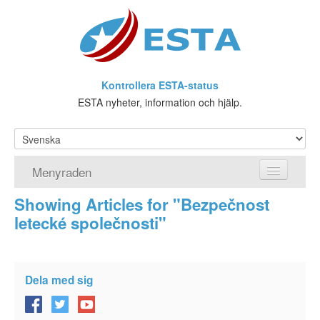
Kontrollera ESTA-status
ESTA nyheter, information och hjälp.
Menyraden
Showing Articles for "Bezpečnost
Hemsida
letecké společnosti"
ESTA Ansökan
Vad är ESTA?
Dela med sig
Viseringsundantag