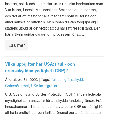
ESTA-status
historia, politik och kultur. Här finns ikoniska landmärken som
Vita huset, Lincoln Memorial och Smithsonian-museerna,
ESTA Artiklar
och det är ett måste för alla resenärer som vill förstå den
amerikanska berättelsen. Men innan du kan fördjupa dig i
Kontakta
stadens utbud är det viktigt att du har rätt resetillstånd. Den
här artikeln guidar dig genom processen för att…
Läs mer
Vilka uppgifter har USA:s tull- och
gränsskyddsmyndighet (CBP)?
Ändrat: okt 31, 2023 |
Tags:
Tull och gränsskydd
,
Gränssäkerhet
,
USA Immigration
U.S. Customs and Border Protection (CBP ) är den federala
myndighet som ansvarar för att skydda landets gränser. Från
inresehamnar till land, luft och hav arbetar CBP outtröttligt för
att hålla brottslingar och farliga föremål borta från landet och