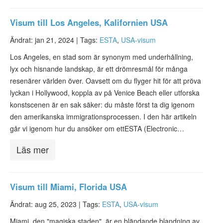
Visum till Los Angeles, Kalifornien USA
Ändrat: jan 21, 2024 |
Tags:
ESTA
,
USA-visum
Los Angeles, en stad som är synonym med underhållning,
lyx och hisnande landskap, är ett drömresmål för många
resenärer världen över. Oavsett om du flyger hit för att pröva
lyckan i Hollywood, koppla av på Venice Beach eller utforska
konstscenen är en sak säker: du måste först ta dig igenom
den amerikanska immigrationsprocessen. I den här artikeln
går vi igenom hur du ansöker om ettESTA (Electronic…
Läs mer
Visum till Miami, Florida USA
Ändrat: aug 25, 2023 |
Tags:
ESTA
,
USA-visum
Miami, den "magiska staden", är en bländande blandning av