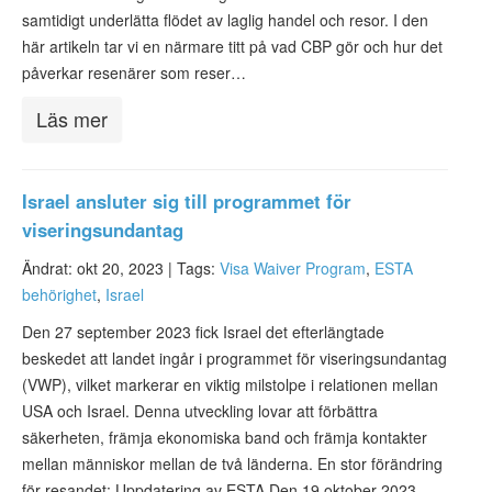
samtidigt underlätta flödet av laglig handel och resor. I den
här artikeln tar vi en närmare titt på vad CBP gör och hur det
påverkar resenärer som reser…
Läs mer
Israel ansluter sig till programmet för
viseringsundantag
Ändrat: okt 20, 2023 |
Tags:
Visa Waiver Program
,
ESTA
behörighet
,
Israel
Den 27 september 2023 fick Israel det efterlängtade
beskedet att landet ingår i programmet för viseringsundantag
(VWP), vilket markerar en viktig milstolpe i relationen mellan
USA och Israel. Denna utveckling lovar att förbättra
säkerheten, främja ekonomiska band och främja kontakter
mellan människor mellan de två länderna. En stor förändring
för resandet: Uppdatering av ESTA Den 19 oktober 2023…