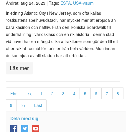
Ändrat: aug 24, 2023 |
Tags:
ESTA
,
USA-visum
Inledning Atlantic City i New Jersey, som ofta kallas
"östkustens spelhuvudstad", har mycket mer att erbjuda än
bara kasinon och nattliv. Från den ikoniska Boardwalk till
underhållning i världsklass och en rik historia - denna stad
vid havet har en mängd olika attraktioner som gör den till ett
eftertraktat resmål för turister från hela världen. Men innan
du kan njuta av allt staden har att erbjuda…
Läs mer
First
<<
1
2
3
4
5
6
7
8
9
>>
Last
Dela med sig