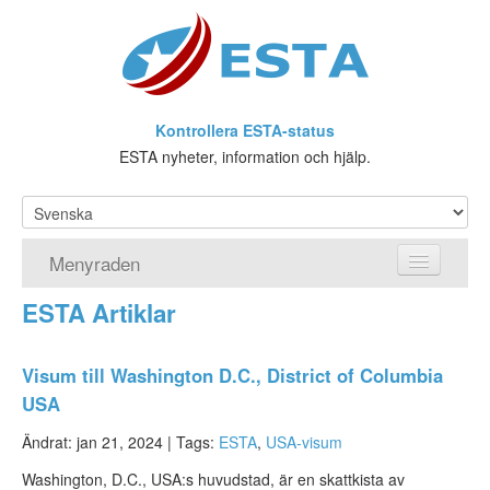
Kontrollera ESTA-status
ESTA nyheter, information och hjälp.
Menyraden
ESTA Artiklar
Hemsida
ESTA Ansökan
Visum till Washington D.C., District of Columbia
USA
Vad är ESTA?
Ändrat: jan 21, 2024 |
Tags:
ESTA
,
USA-visum
Viseringsundantag
Washington, D.C., USA:s huvudstad, är en skattkista av