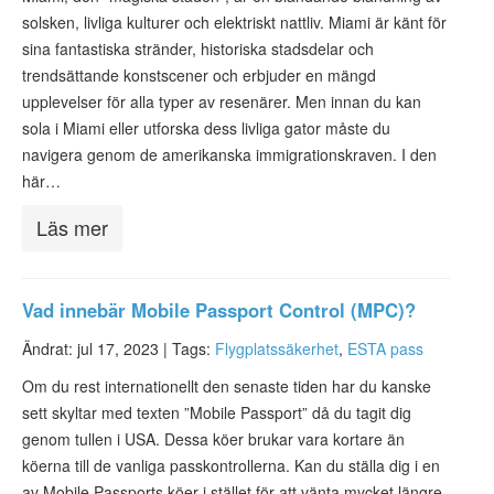
solsken, livliga kulturer och elektriskt nattliv. Miami är känt för
sina fantastiska stränder, historiska stadsdelar och
trendsättande konstscener och erbjuder en mängd
upplevelser för alla typer av resenärer. Men innan du kan
sola i Miami eller utforska dess livliga gator måste du
navigera genom de amerikanska immigrationskraven. I den
här…
Läs mer
Vad innebär Mobile Passport Control (MPC)?
Ändrat: jul 17, 2023 |
Tags:
Flygplatssäkerhet
,
ESTA pass
Om du rest internationellt den senaste tiden har du kanske
sett skyltar med texten ”Mobile Passport” då du tagit dig
genom tullen i USA. Dessa köer brukar vara kortare än
köerna till de vanliga passkontrollerna. Kan du ställa dig i en
av Mobile Passports köer i stället för att vänta mycket längre