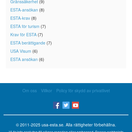
Gränssäkerhet
(9)
ESTA-ansökan
(8)
ESTA-krav
(8)
ESTA för turism
(7)
Krav för ESTA
(7)
ESTA berättigande
(7)
USA Visum
(6)
ESTA ansökan
(6)
Om oss
Villkor
Policy för skydd av privatlivet
© 2011-2025
usa-esta.se
. Alla rättigheter förbehållna.
Vi är inte anslutna till någon regering eller ambassad. Denna webbplats