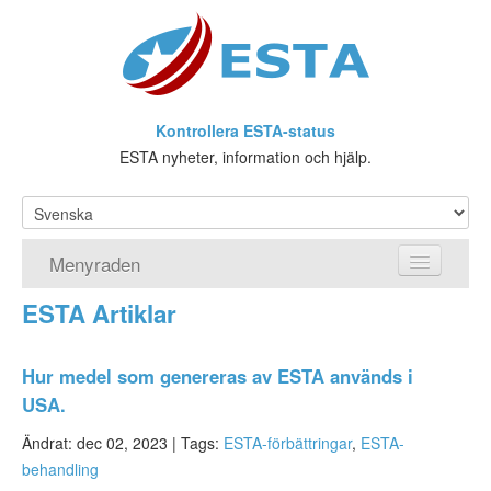
Kontrollera ESTA-status
ESTA nyheter, information och hjälp.
Menyraden
ESTA Artiklar
Hemsida
ESTA Ansökan
Hur medel som genereras av ESTA används i
USA.
Vad är ESTA?
Ändrat: dec 02, 2023 |
Tags:
ESTA-förbättringar
,
ESTA-
Viseringsundantag
behandling