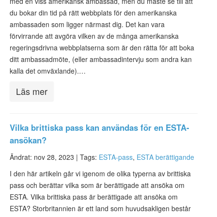
med en viss amerikansk ambassad, men du måste se till att
du bokar din tid på rätt webbplats för den amerikanska
ambassaden som ligger närmast dig. Det kan vara
förvirrande att avgöra vilken av de många amerikanska
regeringsdrivna webbplatserna som är den rätta för att boka
ditt ambassadmöte, (eller ambassadintervju som andra kan
kalla det omväxlande).…
Läs mer
Vilka brittiska pass kan användas för en ESTA-
ansökan?
Ändrat: nov 28, 2023 |
Tags:
ESTA-pass
,
ESTA berättigande
I den här artikeln går vi igenom de olika typerna av brittiska
pass och berättar vilka som är berättigade att ansöka om
ESTA. Vilka brittiska pass är berättigade att ansöka om
ESTA? Storbritannien är ett land som huvudsakligen består