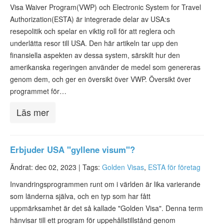
ESTA-status
Visa Waiver Program(VWP) och Electronic System for Travel
Authorization(ESTA) är integrerade delar av USA:s
ESTA Artiklar
resepolitik och spelar en viktig roll för att reglera och
underlätta resor till USA. Den här artikeln tar upp den
Kontakta
finansiella aspekten av dessa system, särskilt hur den
amerikanska regeringen använder de medel som genereras
genom dem, och ger en översikt över VWP. Översikt över
programmet för…
Läs mer
Erbjuder USA "gyllene visum"?
Ändrat: dec 02, 2023 |
Tags:
Golden Visas
,
ESTA för företag
Invandringsprogrammen runt om i världen är lika varierande
som länderna själva, och en typ som har fått
uppmärksamhet är det så kallade "Golden Visa". Denna term
hänvisar till ett program för uppehållstillstånd genom