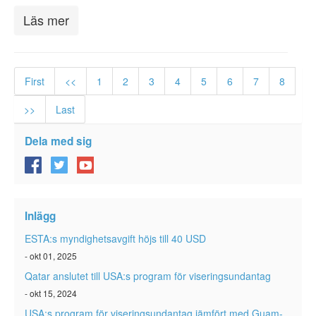
Läs mer
First
<<
1
2
3
4
5
6
7
8
>>
Last
Dela med sig
Inlägg
ESTA:s myndighetsavgift höjs till 40 USD
- okt 01, 2025
Qatar anslutet till USA:s program för viseringsundantag
- okt 15, 2024
USA:s program för viseringsundantag jämfört med Guam-