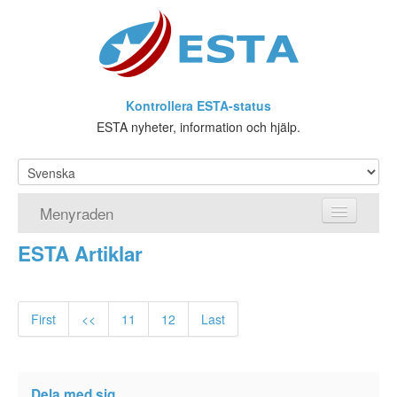
Kontrollera ESTA-status
ESTA nyheter, information och hjälp.
Menyraden
ESTA Artiklar
Hemsida
ESTA Ansökan
First
<<
11
12
Last
Vad är ESTA?
Viseringsundantag
Dela med sig