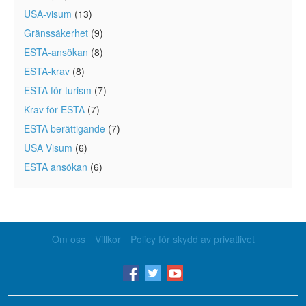
USA-visum
(13)
Gränssäkerhet
(9)
ESTA-ansökan
(8)
ESTA-krav
(8)
ESTA för turism
(7)
Krav för ESTA
(7)
ESTA berättigande
(7)
USA Visum
(6)
ESTA ansökan
(6)
Om oss
Villkor
Policy för skydd av privatlivet