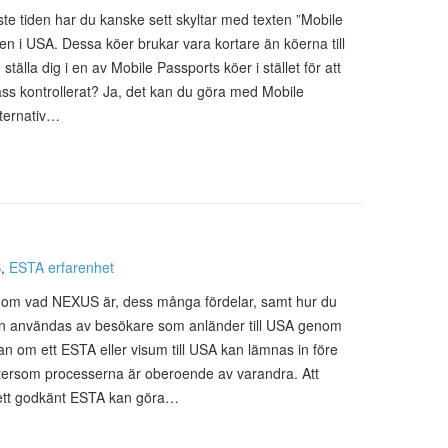
ste tiden har du kanske sett skyltar med texten ”Mobile
en i USA. Dessa köer brukar vara kortare än köerna till
tälla dig i en av Mobile Passports köer i stället för att
pass kontrollerat? Ja, det kan du göra med Mobile
lternativ…
S
,
ESTA erfarenhet
ion om vad NEXUS är, dess många fördelar, samt hur du
n användas av besökare som anländer till USA genom
 om ett ESTA eller visum till USA kan lämnas in före
eftersom processerna är oberoende av varandra. Att
tt godkänt ESTA kan göra…