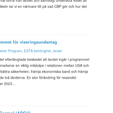
remål borta från landet och samtidigt underlätta flödet av
rtikeln tar vi en närmare titt på vad CBP gör och hur det
grammet för viseringsundantag
aiver Program
,
ESTA behörighet
,
Israel
et efterlängtade beskedet att landet ingår i programmet
 markerar en viktig milstolpe i relationen mellan USA och
förbättra säkerheten, främja ekonomiska band och främja
e två länderna. En stor förändring för resandet:
ber 2023…