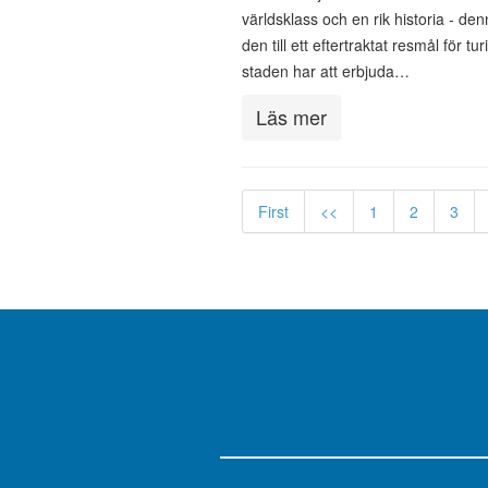
världsklass och en rik historia - de
den till ett eftertraktat resmål för t
staden har att erbjuda…
Läs mer
First
<<
1
2
3