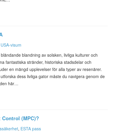
SA
,
USA-visum
bländande blandning av solsken, livliga kulturer och
sina fantastiska stränder, historiska stadsdelar och
uder en mängd upplevelser för alla typer av resenärer.
 utforska dess livliga gator måste du navigera genom de
I den här…
t Control (MPC)?
tssäkerhet
,
ESTA pass