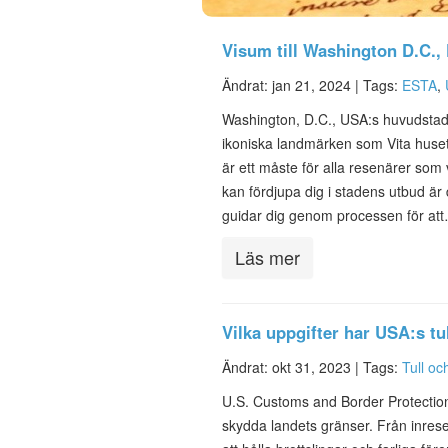
Visum till Washington D.C.,
Ändrat: jan 21, 2024 |
Tags:
ESTA
,
Washington, D.C., USA:s huvudstad, är
ikoniska landmärken som Vita huse
är ett måste för alla resenärer som
kan fördjupa dig i stadens utbud är de
guidar dig genom processen för at
Läs mer
Vilka uppgifter har USA:s t
Ändrat: okt 31, 2023 |
Tags:
Tull o
U.S. Customs and Border Protection
skydda landets gränser. Från inreseh