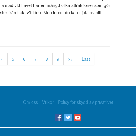
nna stad vid havet har en mängd olika attraktioner som gör
urister från hela världen. Men innan du kan njuta av allt
4
5
6
7
8
9
>>
Last
Om oss
Villkor
Policy för skydd av privatlivet