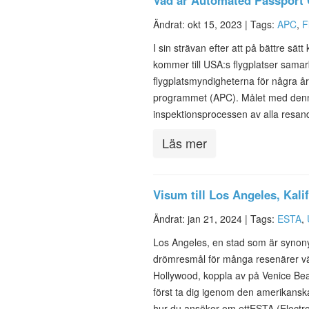
Vad är Automated Passport 
Ändrat: okt 15, 2023 |
Tags:
APC
,
F
I sin strävan efter att på bättre s
kommer till USA:s flygplatser sam
flygplatsmyndigheterna för några å
programmet (APC). Målet med denna
inspektionsprocessen av alla resan
Läs mer
Visum till Los Angeles, Kal
Ändrat: jan 21, 2024 |
Tags:
ESTA
,
Los Angeles, en stad som är synony
drömresmål för många resenärer värl
Hollywood, koppla av på Venice Bea
först ta dig igenom den amerikanska
hur du ansöker om ettESTA (Electr