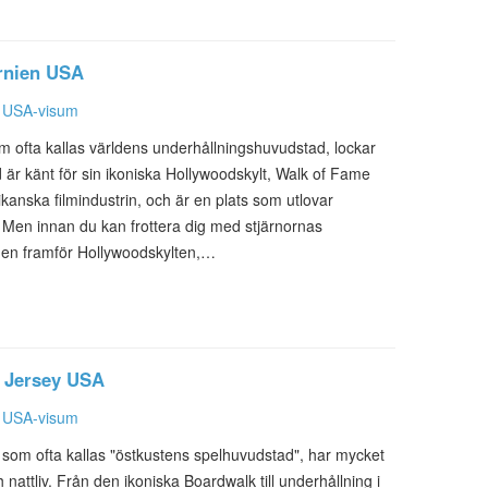
ornien USA
,
USA-visum
m ofta kallas världens underhållningshuvudstad, lockar
d är känt för sin ikoniska Hollywoodskylt, Walk of Fame
anska filmindustrin, och är en plats som utlovar
l. Men innan du kan frottera dig med stjärnornas
ilden framför Hollywoodskylten,…
w Jersey USA
,
USA-visum
y, som ofta kallas "östkustens spelhuvudstad", har mycket
nattliv. Från den ikoniska Boardwalk till underhållning i