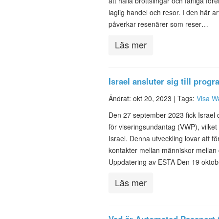
att hålla brottslingar och farliga fö
laglig handel och resor. I den här a
påverkar resenärer som reser…
Läs mer
Israel ansluter sig till pro
Ändrat: okt 20, 2023 |
Tags:
Visa W
Den 27 september 2023 fick Israel d
för viseringsundantag (VWP), vilket
Israel. Denna utveckling lovar att 
kontakter mellan människor mellan d
Uppdatering av ESTA Den 19 okto
Läs mer