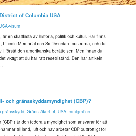
 District of Columbia USA
USA-visum
 en skattkista av historia, politik och kultur. Här finns
t, Lincoln Memorial och Smithsonian-museerna, och det
 vill förstå den amerikanska berättelsen. Men innan du
t viktigt att du har rätt resetillstånd. Den här artikeln
t…
ull- och gränsskyddsmyndighet (CBP)?
ch gränsskydd
,
Gränssäkerhet
,
USA Immigration
 (CBP ) är den federala myndighet som ansvarar för att
amnar till land, luft och hav arbetar CBP outtröttligt för