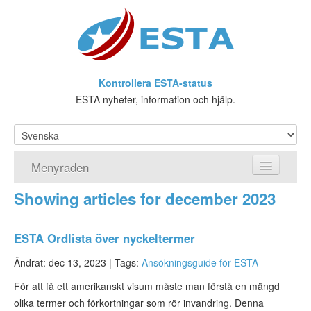
Kontrollera ESTA-status
ESTA nyheter, information och hjälp.
Menyraden
Showing articles for december 2023
Hemsida
ESTA Ansökan
ESTA Ordlista över nyckeltermer
Vad är ESTA?
Ändrat: dec 13, 2023 |
Tags:
Ansökningsguide för ESTA
För att få ett amerikanskt visum måste man förstå en mängd
Viseringsundantag
olika termer och förkortningar som rör invandring. Denna