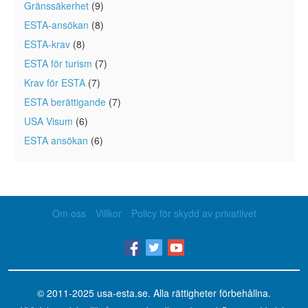
Gränssäkerhet
(9)
ESTA-ansökan
(8)
ESTA-krav
(8)
ESTA för turism
(7)
Krav för ESTA
(7)
ESTA berättigande
(7)
USA Visum
(6)
ESTA ansökan
(6)
Om oss
Villkor
Policy för skydd av privatlivet
© 2011-2025
usa-esta.se
. Alla rättigheter förbehållna.