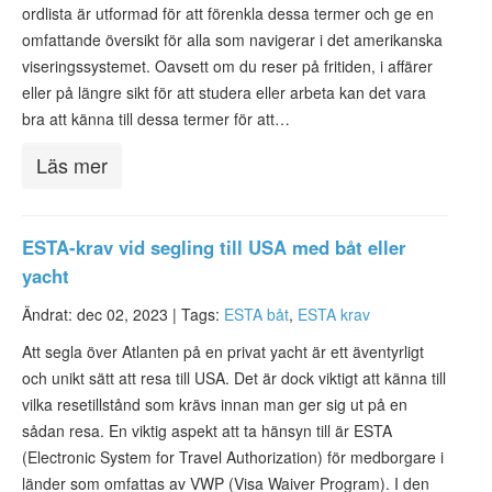
ordlista är utformad för att förenkla dessa termer och ge en
ESTA-status
omfattande översikt för alla som navigerar i det amerikanska
ESTA Artiklar
viseringssystemet. Oavsett om du reser på fritiden, i affärer
eller på längre sikt för att studera eller arbeta kan det vara
Kontakta
bra att känna till dessa termer för att…
Läs mer
ESTA-krav vid segling till USA med båt eller
yacht
Ändrat: dec 02, 2023 |
Tags:
ESTA båt
,
ESTA krav
Att segla över Atlanten på en privat yacht är ett äventyrligt
och unikt sätt att resa till USA. Det är dock viktigt att känna till
vilka resetillstånd som krävs innan man ger sig ut på en
sådan resa. En viktig aspekt att ta hänsyn till är ESTA
(Electronic System for Travel Authorization) för medborgare i
länder som omfattas av VWP (Visa Waiver Program). I den